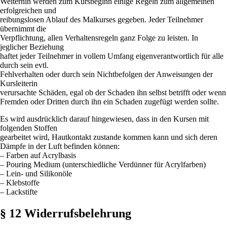
Weiterhin werden zum Kursbeginn einige Regeln zum allgemeinen
erfolgreichen und
reibungslosen Ablauf des Malkurses gegeben. Jeder Teilnehmer
übernimmt die
Verpflichtung, allen Verhaltensregeln ganz Folge zu leisten. In
jeglicher Beziehung
haftet jeder Teilnehmer in vollem Umfang eigenverantwortlich für alle
durch sein evtl.
Fehlverhalten oder durch sein Nichtbefolgen der Anweisungen der
Kursleiterin
verursachte Schäden, egal ob der Schaden ihn selbst betrifft oder wenn
Fremden oder Dritten durch ihn ein Schaden zugefügt werden sollte.
Es wird ausdrücklich darauf hingewiesen, dass in den Kursen mit
folgenden Stoffen
gearbeitet wird, Hautkontakt zustande kommen kann und sich deren
Dämpfe in der Luft befinden können:
– Farben auf Acrylbasis
– Pouring Medium (unterschiedliche Verdünner für Acrylfarben)
– Lein- und Silikonöle
– Klebstoffe
– Lackstifte
§ 12 Widerrufsbelehrung