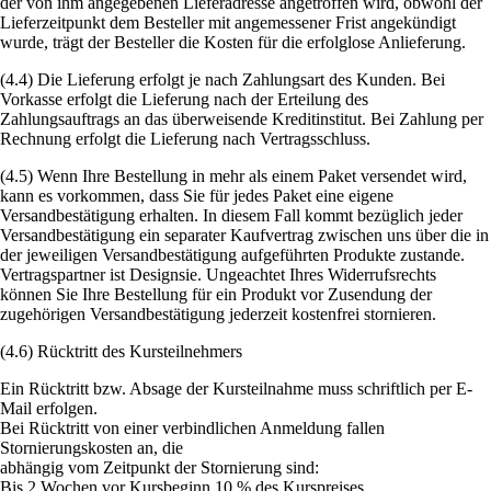
der von ihm angegebenen Lieferadresse angetroffen wird, obwohl der
Lieferzeitpunkt dem Besteller mit angemessener Frist angekündigt
wurde, trägt der Besteller die Kosten für die erfolglose Anlieferung.
(4.4) Die Lieferung erfolgt je nach Zahlungsart des Kunden. Bei
Vorkasse erfolgt die Lieferung nach der Erteilung des
Zahlungsauftrags an das überweisende Kreditinstitut. Bei Zahlung per
Rechnung erfolgt die Lieferung nach Vertragsschluss.
(4.5) Wenn Ihre Bestellung in mehr als einem Paket versendet wird,
kann es vorkommen, dass Sie für jedes Paket eine eigene
Versandbestätigung erhalten. In diesem Fall kommt bezüglich jeder
Versandbestätigung ein separater Kaufvertrag zwischen uns über die in
der jeweiligen Versandbestätigung aufgeführten Produkte zustande.
Vertragspartner ist Designsie. Ungeachtet Ihres Widerrufsrechts
können Sie Ihre Bestellung für ein Produkt vor Zusendung der
zugehörigen Versandbestätigung jederzeit kostenfrei stornieren.
(4.6) Rücktritt des Kursteilnehmers
Ein Rücktritt bzw. Absage der Kursteilnahme muss schriftlich per E-
Mail erfolgen.
Bei Rücktritt von einer verbindlichen Anmeldung fallen
Stornierungskosten an, die
abhängig vom Zeitpunkt der Stornierung sind:
Bis 2 Wochen vor Kursbeginn 10 % des Kurspreises