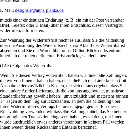
30459 Hannover
E-Mail:
designsie@anna-pianka.de
mittels einer eindeutigen Erklärung (z. B. ein mit der Post versandter
Brief, Telefax oder E-Mail) über Ihren Entschluss, diesen Vertrag zu
widerrufen, informieren.
Zur Wahrung der Widerrufsfrist reicht es aus, dass Sie die Mitteilung
über die Ausübung des Widerrufsrechts vor Ablauf der Widerrufsfrist
absenden und Sie die Waren über unser Online-Rücksendezentrum
innerhalb der unten definierten Frist zurückgesendet haben.
(12.3) Folgen des Widerrufs
Wenn Sie diesen Vertrag widerrufen, haben wir Ihnen alle Zahlungen,
die wir von Ihnen erhalten haben, einschließlich der Lieferkosten (mit
Ausnahme der zusätzlichen Kosten, die sich daraus ergeben, dass Sie
eine andere Art der Lieferung als die von uns angebotene, günstigste
Standardlieferung gewählt haben), unverzüglich und spätestens binnen
14 Tagen ab dem Tag zurückzuzahlen, an dem die Mitteilung über
Ihren Widerruf dieses Vertrags bei uns eingegangen ist. Für diese
Rückzahlung verwenden wir dasselbe Zahlungsmittel, das Sie bei der
ursprünglichen Transaktion eingesetzt haben, es sei denn, mit Ihnen
wurde ausdrücklich etwas anderes vereinbart; in keinem Fall werden
Ihnen wegen dieser Rückzahlung Entgelte berechnet.