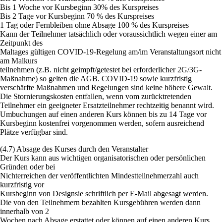
Bis 1 Woche vor Kursbeginn 30% des Kurspreises
Bis 2 Tage vor Kursbeginn 70 % des Kurspreises
1 Tag oder Fernbleiben ohne Absage 100 % des Kurspreises
Kann der Teilnehmer tatsächlich oder voraussichtlich wegen einer am
Zeitpunkt des
Maltages gültigen COVID-19-Regelung am/im Veranstaltungsort nicht
am Malkurs
teilnehmen (z.B. nicht geimpft/getestet bei erforderlicher 2G/3G-
Maßnahme) so gelten die AGB. COVID-19 sowie kurzfristig
verschärfte Maßnahmen und Regelungen sind keine höhere Gewalt.
Die Stornierungskosten entfallen, wenn vom zurücktretenden
Teilnehmer ein geeigneter Ersatzteilnehmer rechtzeitig benannt wird.
Umbuchungen auf einen anderen Kurs können bis zu 14 Tage vor
Kursbeginn kostenfrei vorgenommen werden, sofern ausreichend
Plätze verfügbar sind.
(4.7) Absage des Kurses durch den Veranstalter
Der Kurs kann aus wichtigen organisatorischen oder persönlichen
Gründen oder bei
Nichterreichen der veröffentlichten Mindestteilnehmerzahl auch
kurzfristig vor
Kursbeginn von Designsie schriftlich per E-Mail abgesagt werden.
Die von den Teilnehmern bezahlten Kursgebühren werden dann
innerhalb von 2
Wochen nach Absage erstattet oder können auf einen anderen Kurs