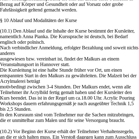
Bezug auf Körper und Gesundheit oder auf Vorsatz oder grobe
Fahrlässigkeit geltend gemacht werden.
§ 10 Ablauf und Modalitäten der Kurse
(10.1) Den Ablauf und die Inhalte der Kurse bestimmt der Kursleiter,
namentlich Anna Pianka. Die Kurssprache ist deutsch, bei Bedarf
englisch oder polnisch.
Nach verbindlicher Anmeldung, erfolgter Bezahlung und soweit nichts
anderes
ausgewiesen bzw. vereinbart ist, findet der Malkurs an einem
Veranstaltungsort in Hannover statt.
Die Kursleitung ist eine halbe Stunde früher vor Ort, um einen
entspannten Start in den Malkurs zu gewährleiten. Die Malzeit bei der
Acrylmalerei beträgt
motivbedingt zwischen 3-4 Stunden. Der Malkurs endet, wenn alle
Teilnehmer ihr Acrylbild fertig gemalt haben und der Kursleiter den
Kurs beendet. Das ist in der Regel um ca.18.00 Uhr. Acrylic Pouring
Workshops dauern erfahrungsgemäß je nach ausgeübter Technik 1,5
bis 2,5 Stunden.
In den Kursraum sind vom Teilnehmer nur die Sachen mitzubringen,
die er unmittelbar zum Malen und für seine Versorgung braucht.
(10.2) Vor Beginn der Kurse erhält der Teilnehmer Verhaltensregeln,
an die er sich halten muss. Ein Verstoß dagegen kann zum Ausschluss