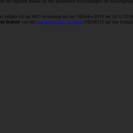
amit die eigenen Inhalte zu den passenden Suchanfragen als Suchergeb
n, erkläre ich im SEO Workshop auf der FiBloKo 2019 am 24.11.2019. W
ent Rabatt
von der
Hannover-SEO-Agentur
ABAKUS auf das Teilnahme
.