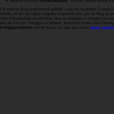
Brauche ich einen
Redaktionsplan
? Welche Themen nehme ich
Oft wird ein Blog professionell geführt, wenn ein monetärer Gedanke i
erstellt, auf der das eigene Angebot vorgestellt wird, gilt ein Blog 
viele Selbstständige das Problem, dass sie anfangen zu bloggen und nach
sich die Zeit für´s Bloggen zu nehmen. Manchmal fehlen auch Gleichge
Erfolgsgeschichten
und der Spirit, wie man ihn auf der
Sport- und F