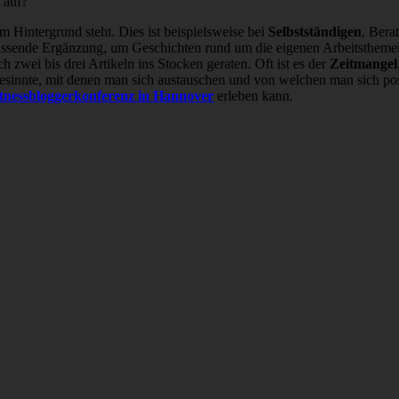
 auf?
m Hintergrund steht. Dies ist beispielsweise bei
Selbstständigen
, Bera
als passende Ergänzung, um Geschichten rund um die eigenen Arbeitsthem
 zwei bis drei Artikeln ins Stocken geraten. Oft ist es der
Zeitmangel
sinnte, mit denen man sich austauschen und von welchen man sich posi
itnessbloggerkonferenz in Hannover
erleben kann.