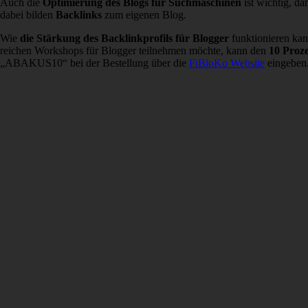
Auch die
Optimierung des Blogs für Suchmaschinen
ist wichtig, d
dabei bilden
Backlinks
zum eigenen Blog.
Wie
die Stärkung des Backlinkprofils für Blogger
funktionieren kan
reichen Workshops für Blogger teilnehmen möchte, kann den
10 Proz
„ABAKUS10“ bei der Bestellung über die
FiBloKo Website
eingeben