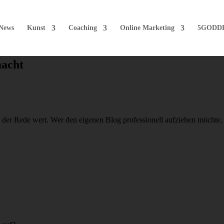
News
Kunst
Coaching
Online Marketing
5GODD
macht
t der Rede wert. Wer den eigenen Blog professionell aufziehen möchte