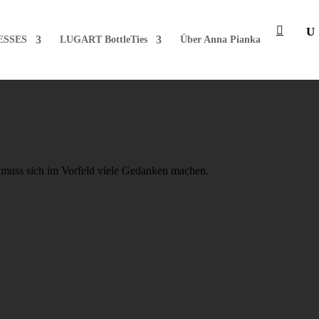
ESSES
LUGART BottleTies
Über Anna Pianka
, muss sich im Vorfeld viele Gedanken machen.