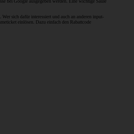
nisse bei Google ausgegeben werden. Eine wichtige Säule
er sich dafür interessiert und auch an anderen input-
ticket einlösen. Dazu einfach den Rabattcode