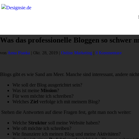
Was das professionelle Bloggen so schwer 
von
Anna Pianka
|
Okt. 28, 2019
|
Online Marketing
|
0 Kommentare
Blogs gibt es wie Sand am Meer. Manche sind interessant, andere nich
Wie soll der Blog ausgerichtet sein?
Was ist meine
Mission
?
Für wen möchte ich schreiben?
Welches
Ziel
verfolge ich mit meinem Blog?
Stehen die Antworten auf diese Fragen fest, geht man noch weiter:
Welche
Struktur
soll meine Website haben?
Wie oft möchte ich schreiben?
Wie finanziere ich meinen Blog und meine Aktivitäten?