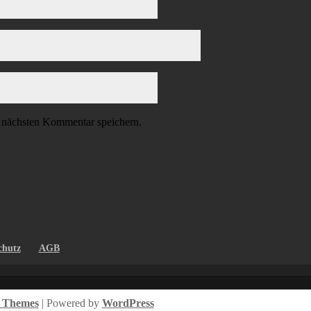
 nächsten Kommentar speichern.
chutz
AGB
t Themes
| Powered by
WordPress