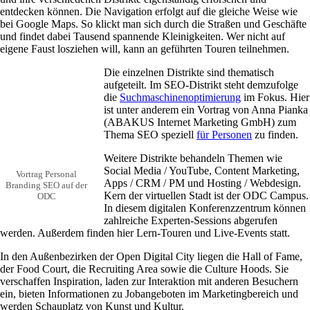
entdecken können. Die Navigation erfolgt auf die gleiche Weise wie
bei Google Maps. So klickt man sich durch die Straßen und Geschäfte
und findet dabei Tausend spannende Kleinigkeiten. Wer nicht auf
eigene Faust losziehen will, kann an geführten Touren teilnehmen.
Die einzelnen Distrikte sind thematisch
aufgeteilt. Im SEO-Distrikt steht demzufolge
die
Suchmaschinenoptimierung
im Fokus. Hier
ist unter anderem ein Vortrag von Anna Pianka
(ABAKUS Internet Marketing GmbH) zum
Thema SEO speziell
für Personen
zu finden.
Weitere Distrikte behandeln Themen wie
Social Media / YouTube, Content Marketing,
Vortrag Personal
Apps / CRM / PM und Hosting / Webdesign.
Branding SEO auf der
Kern der virtuellen Stadt ist der ODC Campus.
ODC
In diesem digitalen Konferenzzentrum können
zahlreiche Experten-Sessions abgerufen
werden. Außerdem finden hier Lern-Touren und Live-Events statt.
In den Außenbezirken der Open Digital City liegen die Hall of Fame,
der Food Court, die Recruiting Area sowie die Culture Hoods. Sie
verschaffen Inspiration, laden zur Interaktion mit anderen Besuchern
ein, bieten Informationen zu Jobangeboten im Marketingbereich und
werden Schauplatz von Kunst und Kultur.