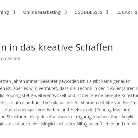
hing
Online Marketing
5GODDESSES
LUGART Bo
in in das kreative Schaffen
ommentare
 letzten Jahren immer beliebter geworden ist. Es gibt keine genauen
n ist, aber es wird vermutet, dass die Technik in den 1950er Jahren i
ic Pouring stetig weiterentwickelt und ist heute eine beliebte Kunstf
t sich um eine Kunsttechnik, bei der Acrylfarben mithilfe von Fließmi
as Zusammenspiel von Farben und Fließmitteln (Pouring Medium)
 Strukturen, die jedes Kunstwerk einzigartig machen. Aber Acrylic
ik – es ist auch eine Möglichkeit, dem Alltag zu entfliehen und um die