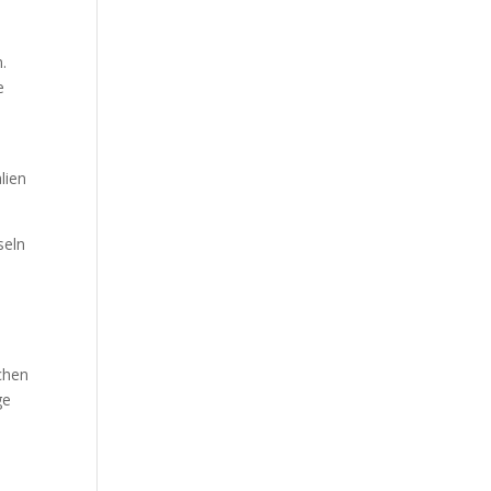
.
e
h
lien
seln
achen
ge
m