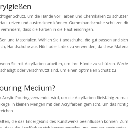
rylgießen
htiger Schutz, um die Hände vor Farben und Chemikalien zu schützen
ie Haut reizen und austrocknen können. Gummihandschuhe schützen di
erhindern, dass die Farben in die Haut eindringen.
en und Materialien. Wählen Sie Handschuhe, die gut passen und sic
ch, Handschuhe aus Nitril oder Latex zu verwenden, da diese Materia
nn Sie mit Acrylfarben arbeiten, um Ihre Hände zu schützen. Wech
schädigt oder verschmutzt sind, um einen optimalen Schutz zu
Pouring Medium?
m Acrylic Pouring verwendet wird, um die Acrylfarben fließfähig zu m
r Regel in kleinen Mengen mit den Acrylfarben gemischt, um das richti
reichen.
ften, die das Endergebnis des Kunstwerks beeinflussen können. Zu
, dass die Acrylfarben sich besser verteilen und weniger aneinander