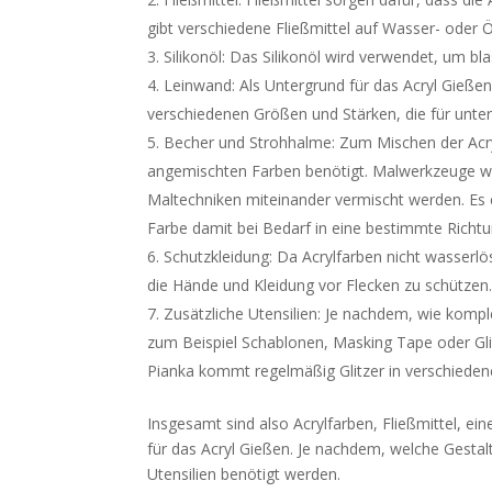
gibt verschiedene Fließmittel auf Wasser- oder Öl
Silikonöl: Das Silikonöl wird verwendet, um b
Leinwand: Als Untergrund für das Acryl Gießen
verschiedenen Größen und Stärken, die für unter
Becher und Strohhalme: Zum Mischen der Acr
angemischten Farben benötigt. Malwerkzeuge wi
Maltechniken miteinander vermischt werden. Es e
Farbe damit bei Bedarf in eine bestimmte Rich
Schutzkleidung: Da Acrylfarben nicht wasserlös
die Hände und Kleidung vor Flecken zu schützen
Zusätzliche Utensilien: Je nachdem, wie kompl
zum Beispiel Schablonen, Masking Tape oder Gli
Pianka kommt regelmäßig Glitzer in verschiede
Insgesamt sind also Acrylfarben, Fließmittel, e
für das Acryl Gießen. Je nachdem, welche Gest
Utensilien benötigt werden.