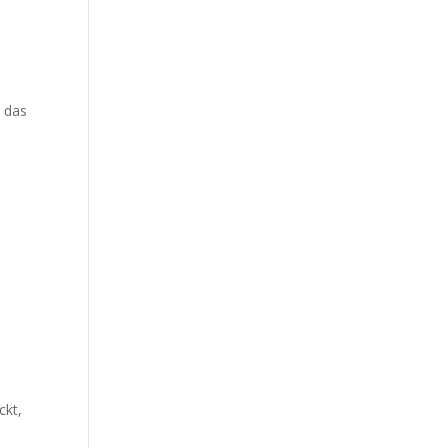
d das
ckt,