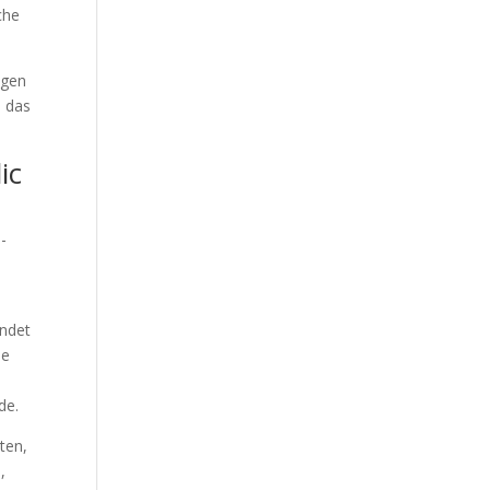
che
igen
e das
ic
-
endet
de
de.
ten,
,