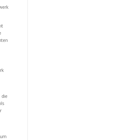
twerk
it
e
hten
rk
 die
öls
r
, um