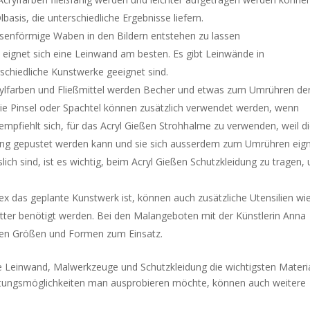
basis, die unterschiedliche Ergebnisse liefern.
lasenförmige Waben in den Bildern entstehen zu lassen
 eignet sich eine Leinwand am besten. Es gibt Leinwände in
schiedliche Kunstwerke geeignet sind.
ylfarben und Fließmittel werden Becher und etwas zum Umrühren de
e Pinsel oder Spachtel können zusätzlich verwendet werden, wenn
mpfiehlt sich, für das Acryl Gießen Strohhalme zu verwenden, weil d
tung gepustet werden kann und sie sich ausserdem zum Umrühren eig
lich sind, ist es wichtig, beim Acryl Gießen Schutzkleidung zu tragen,
.
ex das geplante Kunstwerk ist, können auch zusätzliche Utensilien wi
tter benötigt werden. Bei den Malangeboten mit der Künstlerin Anna
nen Größen und Formen zum Einsatz.
ine Leinwand, Malwerkzeuge und Schutzkleidung die wichtigsten Materi
altungsmöglichkeiten man ausprobieren möchte, können auch weitere