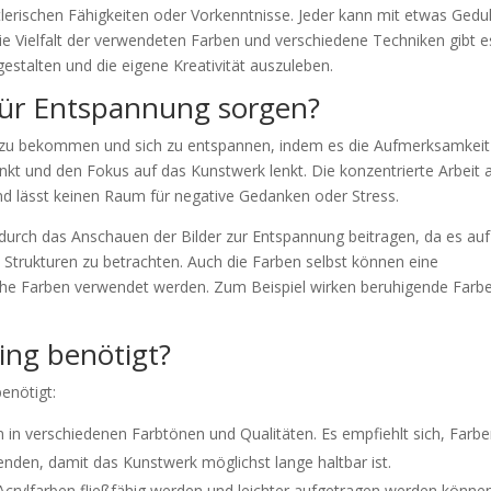
tlerischen Fähigkeiten oder Vorkenntnisse. Jeder kann mit etwas Gedu
die Vielfalt der verwendeten Farben und verschiedene Techniken gibt e
gestalten und die eigene Kreativität auszuleben.
 für Entspannung sorgen?
ei zu bekommen und sich zu entspannen, indem es die Aufmerksamkeit
enkt und den Fokus auf das Kunstwerk lenkt. Die konzentrierte Arbeit
nd lässt keinen Raum für negative Gedanken oder Stress.
urch das Anschauen der Bilder zur Entspannung beitragen, da es auf
 Strukturen zu betrachten. Auch die Farben selbst können eine
he Farben verwendet werden. Zum Beispiel wirken beruhigende Farb
ing benötigt?
enötigt:
ben in verschiedenen Farbtönen und Qualitäten. Es empfiehlt sich, Farb
nden, damit das Kunstwerk möglichst lange haltbar ist.
e Acrylfarben fließfähig werden und leichter aufgetragen werden können