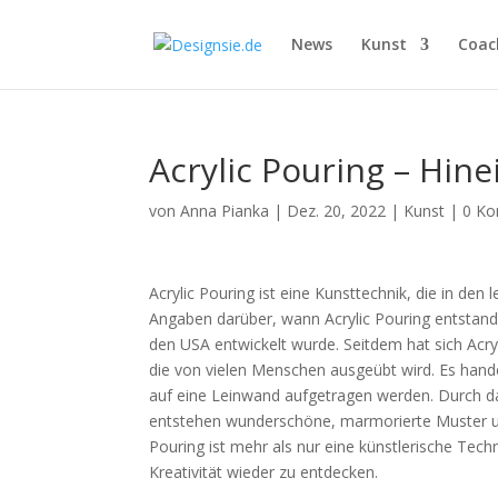
News
Kunst
Coac
Acrylic Pouring – Hine
von
Anna Pianka
|
Dez. 20, 2022
|
Kunst
|
0 K
Acrylic Pouring ist eine Kunsttechnik, die in den
Angaben darüber, wann Acrylic Pouring entstande
den USA entwickelt wurde. Seitdem hat sich Acryl
die von vielen Menschen ausgeübt wird. Es handel
auf eine Leinwand aufgetragen werden. Durch d
entstehen wunderschöne, marmorierte Muster und
Pouring ist mehr als nur eine künstlerische Techn
Kreativität wieder zu entdecken.