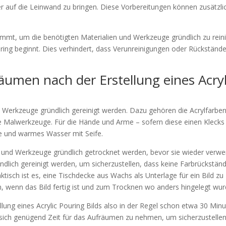
auf die Leinwand zu bringen. Diese Vorbereitungen können zusätzli
immt, um die benötigten Materialien und Werkzeuge gründlich zu rein
ring beginnt. Dies verhindert, dass Verunreinigungen oder Rückständ
äumen nach der Erstellung eines Acryl
 Werkzeuge gründlich gereinigt werden. Dazu gehören die Acrylfarben
e Malwerkzeuge. Für die Hände und Arme – sofern diese einen Klecks
e und warmes Wasser mit Seife.
 und Werkzeuge gründlich getrocknet werden, bevor sie wieder verw
ündlich gereinigt werden, um sicherzustellen, dass keine Farbrückstän
tisch ist es, eine Tischdecke aus Wachs als Unterlage für ein Bild zu
, wenn das Bild fertig ist und zum Trocknen wo anders hingelegt wur
ung eines Acrylic Pouring Bilds also in der Regel schon etwa 30 Minu
, sich genügend Zeit für das Aufräumen zu nehmen, um sicherzustellen