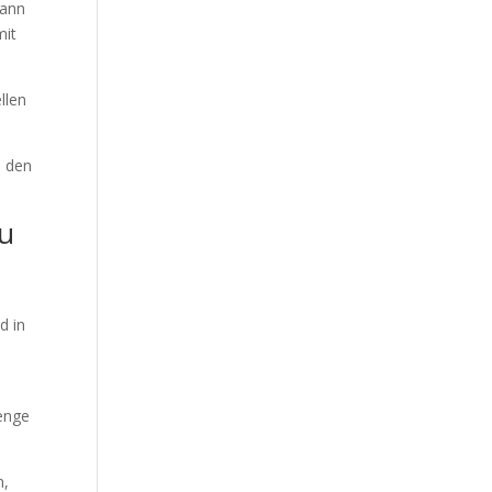
kann
mit
llen
n den
zu
d in
menge
n,