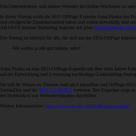
Um Unternehmens- und andere Websites im Online-Wachstum zu unterstü
In ihrem Vortrag weiht die SEO OffPage Expertin Anna Pianka das Pub
und erfolgreiche Zusammenarbeit intern und extern notwendig sind un
ABAKUS Internet Marketing begleitet seit jeher
mittelständische Unt
Der Vortrag ist hilfreich für alle, die sich um das SEO-OffPage kümm
Wir wollen ja alle gut ranken, oder?
Anna Pianka ist eine SEO-OffPage-Expertin mit über zehn Jahren Er
auf der Entwicklung und Umsetzung nachhaltiger Linkbuilding-Strateg
Sie teilt ihr Wissen zu Themen rund um Linkaufbau und OffPage-SEO
JoomlaDay und der
SEO CAMPIXX
vertreten. Ihre Expertise zeigt 
der Sichtbarkeit von Webseiteninhalten durchführt.
Weitere Informationen:
https://www.seo-day.de/profile/anna-pianka/