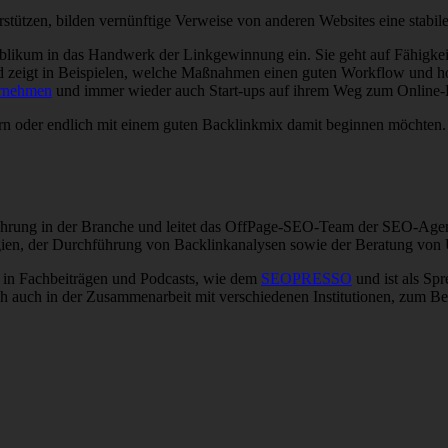
tzen, bilden vernünftige Verweise von anderen Websites eine stabile 
likum in das Handwerk der Linkgewinnung ein. Sie geht auf Fähigkeit
d zeigt in Beispielen, welche Maßnahmen einen guten Workflow und ho
ernehmen
und immer wieder auch Start-ups auf ihrem Weg zum Online-
ern oder endlich mit einem guten Backlinkmix damit beginnen möchten.
fahrung in der Branche und leitet das OffPage-SEO-Team der SEO-Ag
ien, der Durchführung von Backlinkanalysen sowie der Beratung von U
 in Fachbeiträgen und Podcasts, wie dem
SEOPRESSO
und ist als Sp
sich auch in der Zusammenarbeit mit verschiedenen Institutionen, zum 