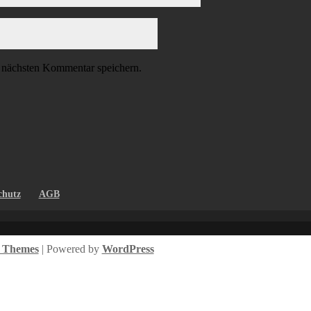
 nächsten Kommentar speichern.
chutz
AGB
t Themes
| Powered by
WordPress