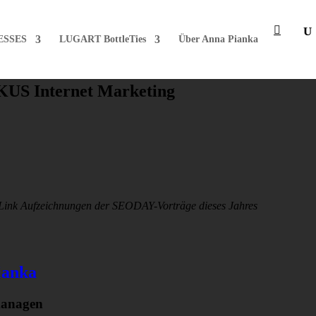
ESSES
LUGART BottleTies
Über Anna Pianka
KUS Internet Marketing
 Link Aufzeichnungen der SEODAY-Vorträge dieses Jahres
ianka
managen