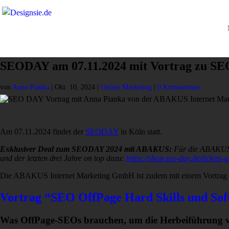
SEODAY am 07.11.2024 mit Vortrag zu SEO
von
Anna Pianka
|
Okt. 10, 2024
|
Online Marketing
|
0 Kommentare
Am 07.11.2024 findet der
SEODAY
in Köln statt.
Exklusiver Deal zum SEODAY 2024 mit ABAKUS:
Für die ABAKUS 
und der letzten drei Jahre on top dazu:
https://shop.seo-day.de/tickets
Die ABAKUS Internet Marketing GmbH ist zudem mit einem Vortrag
Vortrag “SEO OffPage Hard Skills und Sof
Was OffPage-SEOs brauchen, um die Herbeiführung vo