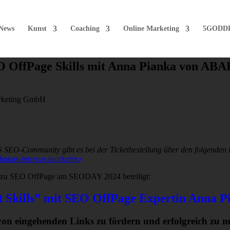
News
Kunst
Coaching
Online Marketing
5GODD
 OffPage Skills mit Anna Pianka von ABA
SEO-Community gibt es bei der Ticketbestellung über den folgenden
-abakus-internet-marketing
 zu SEO OffPage am SEODAY 2024 beteiligt:
t Skills” mit SEO OffPage Expertin Anna P
n eingehenden Links zu fördern und erfolgreich zu 