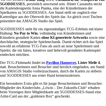
5GODDESSES
, persönlich anwesend sein. Hinter Cassandra steckt
die Kartendesignerin Anna Pianka, eine der Künstlerinnen der
Spielkarten zu 5GODDESSES. Am Stand stellt sie zugleich eine
Kartenfigur aus der Oberwelt des Spiels dar. An gleich zwei Tischen
präsentiert das AMAGIS Studio das Spiel.
5GODDESSES steht für ein eigenständiges TCG-Erlebnis mit klarer
Haltung:
No Pay to Win
, vollständig von Künstlerinnen und
Künstlern gestaltete Karten
ohne KI-generierte Artworks
sowie eine
durchdachte, strategische Spielmechanik. Damit richtet sich das Spiel
sowohl an erfahrene TCG-Fans als auch an neue Spielerinnen und
Spieler, die ein faires, kreatives und liebevoll gestaltetes Kartenspiel
entdecken möchten.
Der TCG-Flohmarkt findet im
Pavillon Hannover
, Lister Meile 4
,
statt. Besucherinnen und Besucher sind herzlich eingeladen, am Stand
von AMAGIS Studio vorbeizuschauen, durch die Karten zu stöbern
und 5GODDESSES aus erster Hand kennenzulernen.
Ein besonderes Extra gibt es für junge Besucherinnen und Besucher:
Mitglieder des Kinderclubs „Löwin – Der Zukunfts-Club“ erhalten
beim Vorzeigen ihrer Mitgliedskarte am 5GODDESSES-Stand eine
Artist-Card aus der „goldenen Box“ geschenkt.