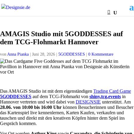
AMAGIS Studio mit 5GODDESSES auf
dem TCG-Flohmarkt Hannover
von
Anna Pianka
|
Juni 28, 2026
|
5GODDESSES
|
0 Kommentare
Das AMAGIS Studio ist mit dem eigenständigen
Trading Card Game
5GODDESSES
auf dem TCG-Flohmarkt von
shiny.tcg.events
in
Hannover vertreten und wird dabei von
DESIGNSIE
unterstützt. Am
28.06. von 10:00 bis 16:00 Uhr
können Besucherinnen und Besucher
das Kartenspiel live kennenlernen, Karten Kaufen, verkaufen und
tauschen und direkt mit den kreativen Köpfen hinter dem Spiel ins
Gespräch kommen.
Vor Ort werden
Arthur King
sowie
Cassandra, die Schöpferin von